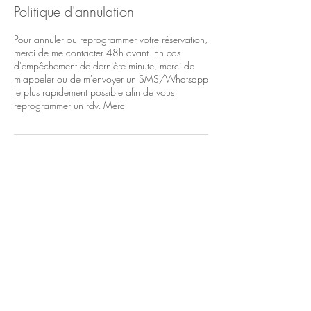
Politique d'annulation
Pour annuler ou reprogrammer votre réservation,
merci de me contacter 48h avant. En cas
d'empêchement de dernière minute, merci de
m'appeler ou de m'envoyer un SMS/Whatsapp
le plus rapidement possible afin de vous
reprogrammer un rdv. Merci
Coordonnées
0621197485
Berengere.doula@gmail.com
Villieu-Loyes-Mollon, France