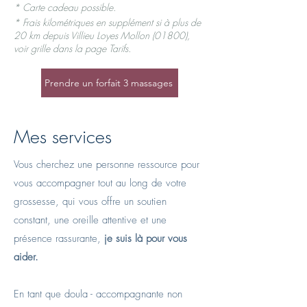
* Carte cadeau possible.​
*
Frais kilométriques en supplément si à plus de
20 km depuis Villieu Loyes Mollon (01800),
voir grille dans
la page Tarifs.
Prendre un forfait 3 massages
Mes services
Vous cherchez une personne ressource pour
vous accompagner tout au long de votre
grossesse, qui vous offre un soutien
constant, une oreille attentive et une
présence rassurante,
je suis là pour vous
aider.
En tant que doula - accompagnante non