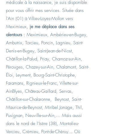
médicale à la naissance, je suis disponible
pour vous offrir mes services. Située dans
l'Ain (01) à Villieu-Loyes-Mollon vers
Meximieux,
je me déplace dans ses
alentours
: Meximieux, Ambérieu-en-Bugey,
Ambutrix, Torcieu, Poncin, Lagnieu, Saint-
Denis-en-Bugey, Saint-Jean-de-Niost,
Châtillon-la-Palud, Priay, Charnoz-sur-Ain,
Pérouges, Chazey-sur-Ain, Chalamont, Saint-
Éloi, Leyment, Bourg-Saint-Christophe,
Faramans, Rignieux-le-Franc, Villette-sur-
AinBlyes, Château-Gaillard, Servas,
Châtillon-sur-Chalaronne, Beynost, Saint-
Maurice-de-Beynost, Miribel Jonage, Thil,
Pusignan, Neuville-sur-Ain,… Mais aussi
dans le nord de l’Isère (38), Montalieu-
Vercieu, Crémieu, Pont-de-Chéruy… Où