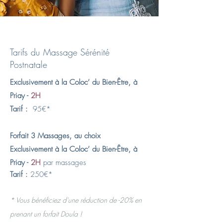
Tarifs du Massage Sérénité
Postnatale
Exclusivement à la Coloc’ du Bien-Être, à
Priay
-
2
H
Tar
if :
95€*
Forfait 3 Massages, au choix
Exclusivement à la Coloc’ du Bien-Être, à
Priay
-
2
H
par massages
Tarif :
250€*
* Vous bénéficiez d'une réduction de -20% en
prenant un forf
ait Doula !