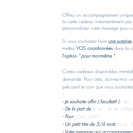
Offrez un accompagnement unique
la carte cadeau instantanément par 
personnalisez votre message pour u
Si vous souhaitez faire
une surprise
,
mettez
VOS coordonnées
dans la c
l'option
" pour moi-même "
.
Cartes cadeaux disponibles immédi
demande. Pour cela,
écrivez-moi vi
précisant le soin que vous souhaitez 
:
- Je souhaite offrir ( facultatif ):
(ex 
- De la part de :
( ex : de tes
collèg
- Pour :
( ex : Julie )
- Un petit titre de 3/4 mots :
( ex : 
- Votre message qui accompagnera 