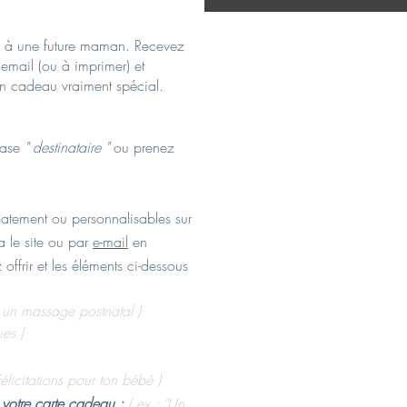
 à une future maman. Recevez
email (ou à imprimer) et
n cadeau vraiment spécial.
ase
" destinataire "
ou prenez
atement ou personnalisables sur
a le site ou par
e-mail
en
offrir et les éléments ci-dessous
: un massage postnatal )
ues )
Félicitations pour ton bébé )
votre carte cadeau :
( ex : "Un