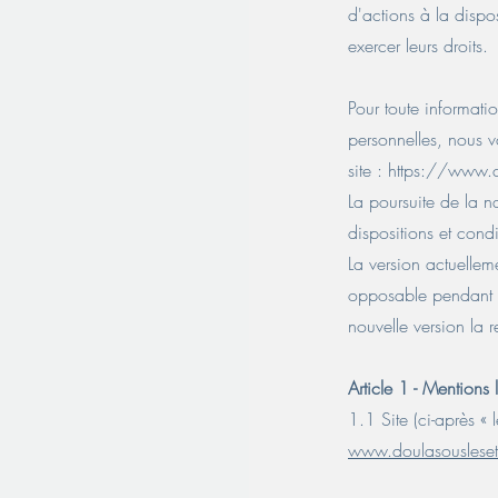
d'actions à la dispo
exercer leurs droits.
Pour toute informati
personnelles, nous vo
site :
https://www.cn
La poursuite de la n
dispositions et condit
La version actuelleme
opposable pendant to
nouvelle version la 
Article 1 - Mentions 
1.1 Site (ci-après « le
www.doulasousleseto