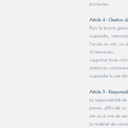
poursuites.
Article 4 - Gestion d
Pour la bonne gestio
suspendre, interrompr
l'accès au site, ou 
d'internautes;
supprimer toute info
entrant en contravent
suspendre le site af
Article 5 - Responsab
La responsabilité de
panne, difficulté ou
site ou à une de ses 
Le matériel de connex