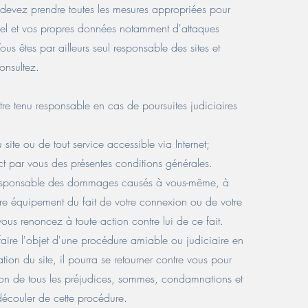
 devez prendre toutes les mesures appropriées pour
riel et vos propres données notamment d'attaques
 Vous êtes par ailleurs seul responsable des sites et
onsultez.
être tenu responsable en cas de poursuites judiciaires
 site ou de tout service accessible via Internet;
ct par vous des présentes conditions générales.
 responsable des dommages causés à vous-même, à
tre équipement du fait de votre connexion ou de votre
t vous renoncez à toute action contre lui de ce fait.
à faire l'objet d'une procédure amiable ou judiciaire en
sation du site, il pourra se retourner contre vous pour
tion de tous les préjudices, sommes, condamnations et
 découler de cette procédure.