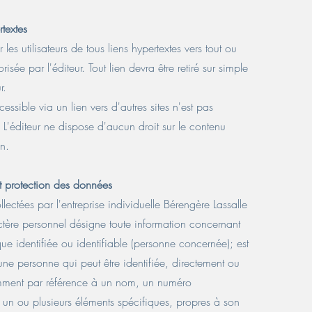
rtextes
les utilisateurs de tous liens hypertextes vers tout ou
orisée par l'éditeur. Tout lien devra être retiré sur simple
r.
essible via un lien vers d'autres sites n'est pas
. L'éditeur ne dispose d'aucun droit sur le contenu
en.
 et protection des données
lectées par l'entreprise individuelle Bérengère Lassalle
ère personnel désigne toute information concernant
e identifiée ou identifiable (personne concernée); est
 une personne qui peut être identifiée, directement ou
mment par référence à un nom, un numéro
à un ou plusieurs éléments spécifiques, propres à son