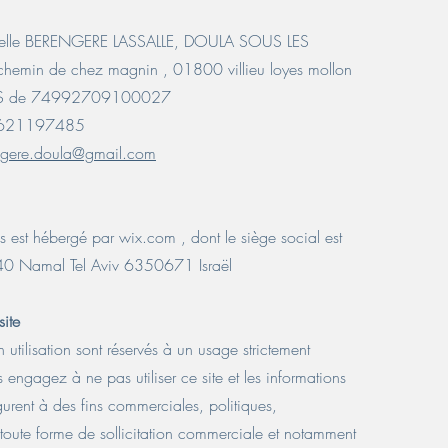
uduelle BERENGERE LASSALLE, DOULA SOUS LES
chemin de chez magnin , 01800 villieu loyes mollon
RCS de 74992709100027
 0621197485
ngere.doula@gmail.com
es est hébergé par wix.com , dont le siège social est
40 Namal Tel Aviv 6350671 Israël
site
n utilisation sont réservés à un usage strictement
 engagez à ne pas utiliser ce site et les informations
urent à des fins commerciales, politiques,
r toute forme de sollicitation commerciale et notamment